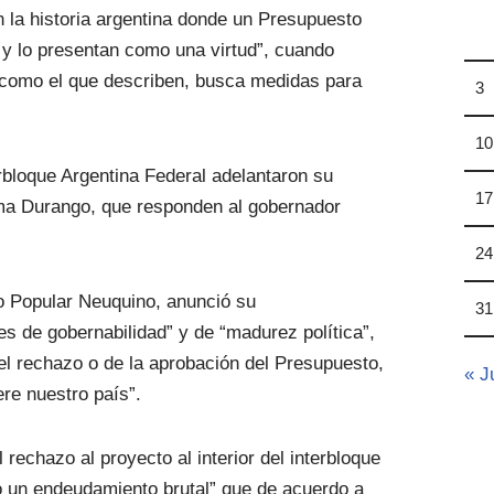
 la historia argentina donde un Presupuesto
, y lo presentan como una virtud”, cuando
como el que describen, busca medidas para
3
10
rbloque Argentina Federal adelantaron su
17
ma Durango, que responden al gobernador
24
to Popular Neuquino, anunció su
31
s de gobernabilidad” y de “madurez política”,
el rechazo o de la aprobación del Presupuesto,
« J
ere nuestro país”.
echazo al proyecto al interior del interbloque
o un endeudamiento brutal” que de acuerdo a