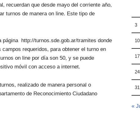
al, recuerdan que desde mayo del corriente año,
itar turnos de manera on line. Este tipo de
3
a página http://turnos.sde.gob.ar/tramites donde
10
s campos requeridos, para obtener el turno en
17
turnos on line por día son 50, y se puede
itivo móvil con acceso a internet.
24
turnos, realizado de manera personal o
31
Departamento de Reconocimiento Ciudadano
« J