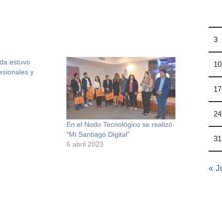
3
ada estuvo
10
esionales y
17
24
En el Nodo Tecnológico se realizó
“Mi Santiago Digital”
31
6 abril 2023
« J