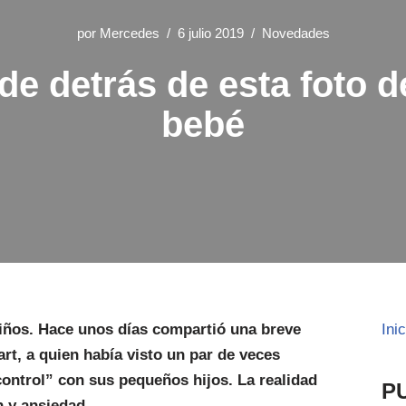
por
Mercedes
6 julio 2019
Novedades
de detrás de esta foto 
bebé
iños. Hace unos días compartió una breve
Ini
t, a quien había visto un par de veces
 control” con sus pequeños hijos. La realidad
P
n y ansiedad.