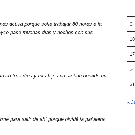
s activa porque solía trabajar 80 horas a la
3
Jayce pasó muchas días y noches con sus
10
17
24
o en tres días y mis hijos no se han bañado en
31
« J
me para salir de ahí porque olvidé la pañalera