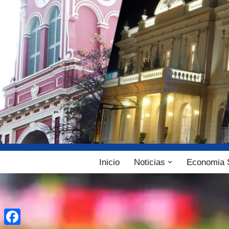
Ir
al
contenido
Inicio
Noticias
Economia 