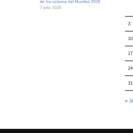
de los octavos del Mundial 2026
7 julio 2026
3
10
17
24
31
« J