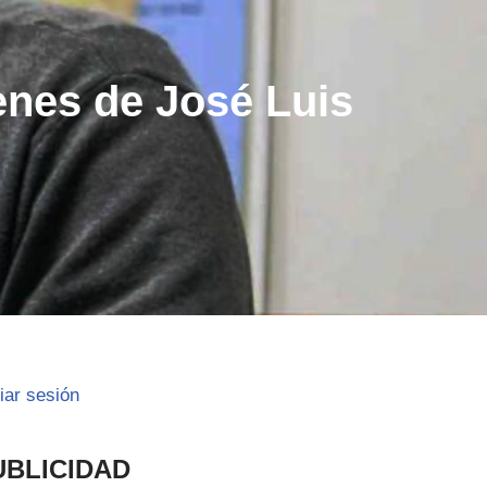
enes de José Luis
ciar sesión
UBLICIDAD