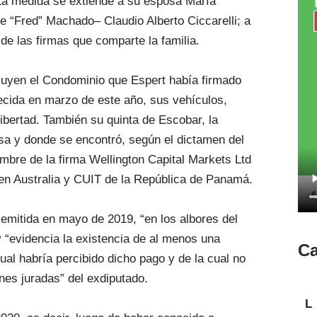
 La medida se extiende a su esposa María
 “Fred” Machado– Claudio Alberto Ciccarelli; a
e las firmas que comparte la familia.
luyen el Condominio que Espert había firmado
cida en marzo de este año, sus vehículos,
ibertad. También su quinta de Escobar, la
sa y donde se encontró, según el dictamen del
ombre de la firma Wellington Capital Markets Ltd
o en Australia y CUIT de la República de Panamá.
e emitida en mayo de 2019, “en los albores del
y “evidencia la existencia de al menos una
Ca
cual habría percibido dicho pago y de la cual no
nes juradas” del exdiputado.
L