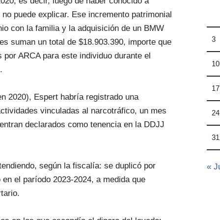
020, es decir, luego de haber conocido a
 no puede explicar. Ese incremento patrimonial
io con la familia y la adquisición de un BMW
3
es suman un total de $18.903.390, importe que
 por ARCA para este individuo durante el
10
.
17
n 2020), Espert habría registrado una
ctividades vinculadas al narcotráfico, un mes
24
uentran declarados como tenencia en la DDJJ
31
tendiendo, según la fiscalía: se duplicó por
« J
ó en el paríodo 2023-2024, a medida que
tario.