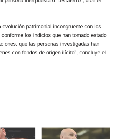
 persona interpuesta o “testaferro”, dice el
a evolución patrimonial incongruente con los
ía, conforme los indicios que han tomado estado
aciones, que las personas investigadas han
nes con fondos de origen ilícito”, concluye el