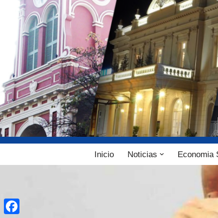
Ir
al
contenido
Inicio
Noticias
Economia 