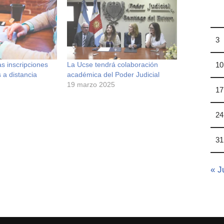
3
as inscripciones
La Ucse tendrá colaboración
10
 a distancia
académica del Poder Judicial
19 marzo 2025
17
24
31
« J