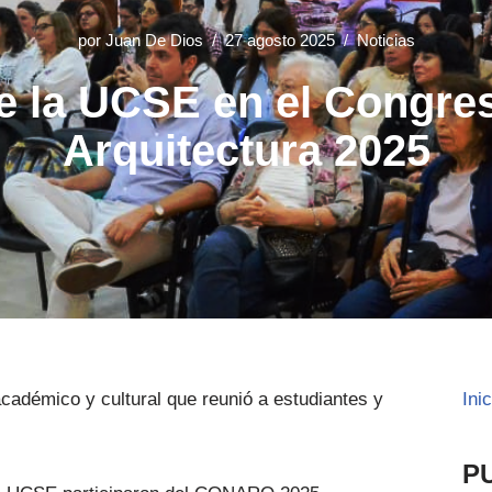
por
Juan De Dios
27 agosto 2025
Noticias
e la UCSE en el Congre
Arquitectura 2025
cadémico y cultural que reunió a estudiantes y
Ini
P