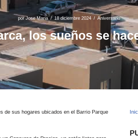
por
Jose Maria
18 diciembre 2024
Aniversario
rca, los sueños se hace
es de sus hogares ubicados en el Barrio Parque
Ini
P