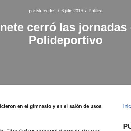
por
Mercedes
6 julio 2019
Politica
nete cerró las jornadas
Polideportivo
hicieron en el gimnasio y en el salón de usos
Ini
P