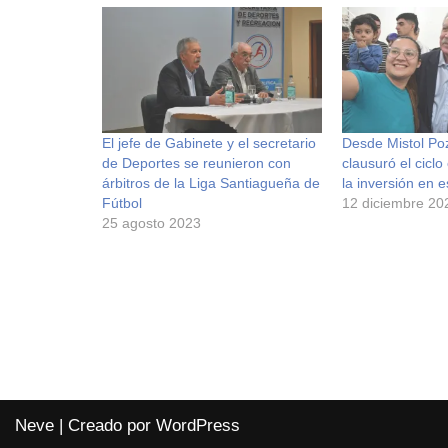
El jefe de Gabinete y el secretario
Desde Mistol Po
de Deportes se reunieron con
clausuró el ciclo
árbitros de la Liga Santiagueña de
la inversión en 
Fútbol
12 diciembre 20
25 agosto 2023
Neve
| Creado por
WordPress