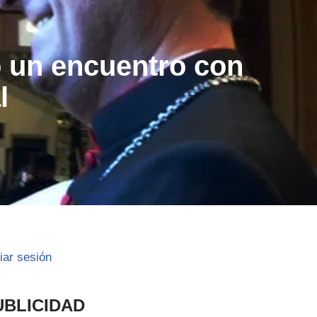
 un encuentro con
l
ciar sesión
UBLICIDAD