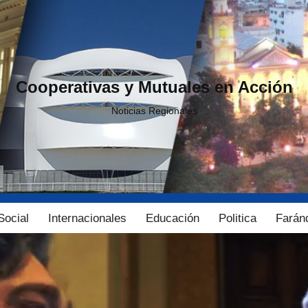
Cooperativas y Mutuales en Acción
Noticias Regionales
Social
Internacionales
Educación
Politica
Farán