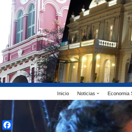
Ir
al
contenido
Inicio
Noticias
Economia 