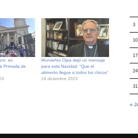
3
10
17
ero: es
Monseñor Ojea dejó un mensaje
de Primada de
para esta Navidad: “Que el
24
alimento llegue a todos los chicos”
24
24 diciembre 2023
31
« J