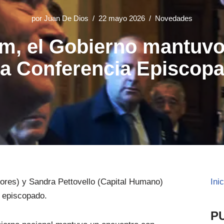
por
Juan De Dios
22 mayo 2026
Novedades
um, el Gobierno mantuvo
la Conferencia Episcopa
iores) y Sandra Pettovello (Capital Humano)
Ini
 episcopado.
P